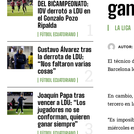
gan
DEL BICAMPEONATO:
IDV derrotó a LDU en
el Gonzalo Pozo
Ripalda
LA LIGA
FÚTBOL ECUATORIANO
AUTOR:
Gustavo Álvarez tras
la derrota de LDU:
El técnico 
“Nos faltaron varias
Barcelona l
cosas”
FÚTBOL ECUATORIANO
Joaquín Papa tras
En cambio, 
vencer a LDU: “Los
tercero en 
jugadores no se
conforman, quieren
“Es imposi
ganar siempre”
miércoles e
FÚTBOL ECUATORIANO