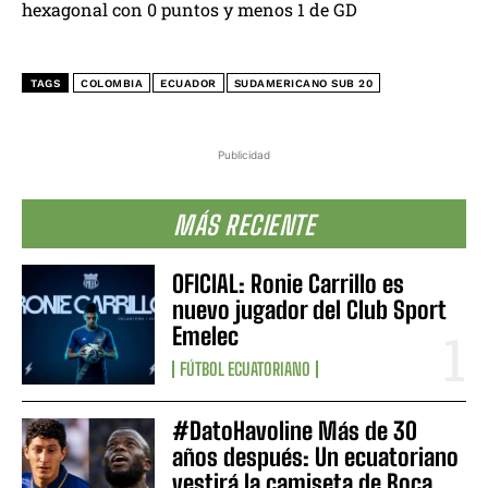
hexagonal con 0 puntos y menos 1 de GD
TAGS
COLOMBIA
ECUADOR
SUDAMERICANO SUB 20
Publicidad
MÁS RECIENTE
OFICIAL: Ronie Carrillo es
nuevo jugador del Club Sport
Emelec
FÚTBOL ECUATORIANO
#DatoHavoline Más de 30
años después: Un ecuatoriano
vestirá la camiseta de Boca