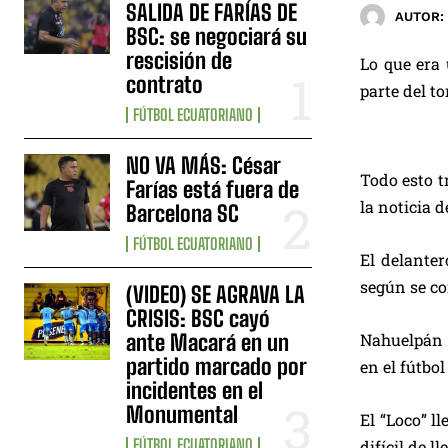
SALIDA DE FARÍAS DE
AUTOR:
BSC: se negociará su
rescisión de
Lo que era 
contrato
parte del to
FÚTBOL ECUATORIANO
NO VA MÁS: César
Todo esto t
Farías está fuera de
la noticia d
Barcelona SC
FÚTBOL ECUATORIANO
El delanter
según se co
(VIDEO) SE AGRAVA LA
CRISIS: BSC cayó
ante Macará en un
Nahuelpán q
partido marcado por
en el fútbo
incidentes en el
Monumental
El “Loco” l
FÚTBOL ECUATORIANO
difícil de ll