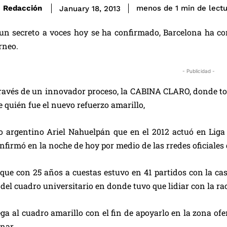
de lect
Redacción
menos de 1
min
January 18, 2013
un secreto a voces hoy se ha confirmado, Barcelona ha co
rneo.
- Publicidad -
ravés de un innovador proceso, la CABINA CLARO, donde to
e quién fue el nuevo refuerzo amarillo,
o argentino Ariel Nahuelpán que en el 2012 actuó en Liga
nfirmó en la noche de hoy por medio de las rredes oficiales 
ue con 25 años a cuestas estuvo en 41 partidos con la ca
l del cuadro universitario en donde tuvo que lidiar con la ra
lega al cuadro amarillo con el fin de apoyarlo en la zona o
enar.