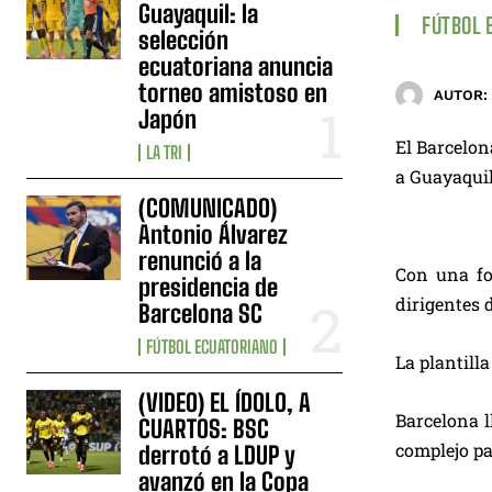
Guayaquil: la
FÚTBOL 
selección
ecuatoriana anuncia
torneo amistoso en
AUTOR:
Japón
El Barcelon
LA TRI
a Guayaquil
(COMUNICADO)
Antonio Álvarez
renunció a la
Con una fo
presidencia de
dirigentes 
Barcelona SC
FÚTBOL ECUATORIANO
La plantill
(VIDEO) EL ÍDOLO, A
Barcelona l
CUARTOS: BSC
complejo pa
derrotó a LDUP y
avanzó en la Copa