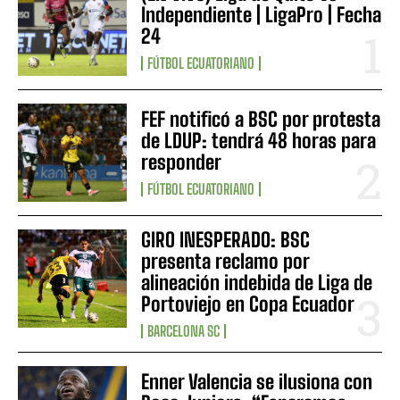
Independiente | LigaPro | Fecha
24
FÚTBOL ECUATORIANO
FEF notificó a BSC por protesta
de LDUP: tendrá 48 horas para
responder
FÚTBOL ECUATORIANO
GIRO INESPERADO: BSC
presenta reclamo por
alineación indebida de Liga de
Portoviejo en Copa Ecuador
BARCELONA SC
Enner Valencia se ilusiona con