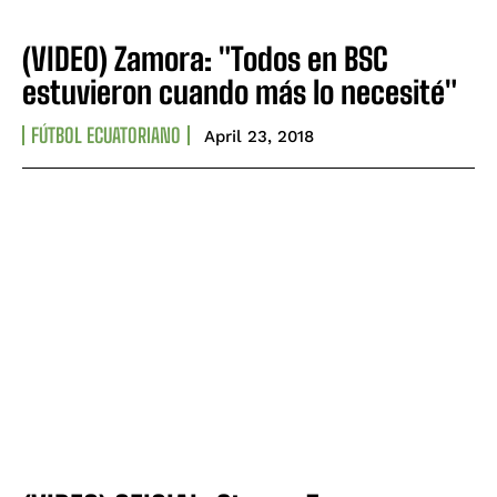
CONTACT
CONTACT
(VIDEO) Zamora: "Todos en BSC
PRIVACY POLICY
PRIVACY POLICY
estuvieron cuando más lo necesité"
NEWSLETTER
NEWSLETTER
FÚTBOL ECUATORIANO
April 23, 2018