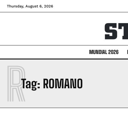
de Enner Valencia
de Enner Valencia
de Enne
de Enne
Thursday, August 6, 2026
MUNDIAL 2026
R
Tag:
ROMANO