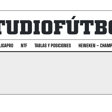
Ripalda
Ripalda
LIGAPRO
NTF
TABLAS Y POSICIONES
HEINEKEN – CHAMP