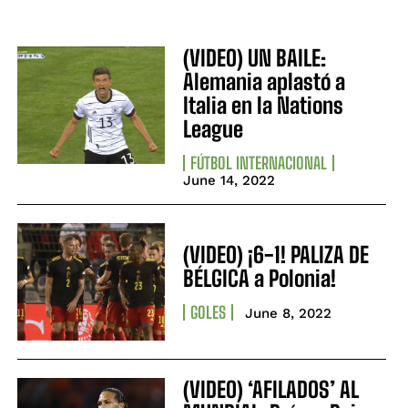
(VIDEO) UN BAILE:
Alemania aplastó a
Italia en la Nations
League
FÚTBOL INTERNACIONAL
June 14, 2022
(VIDEO) ¡6-1! PALIZA DE
BÉLGICA a Polonia!
GOLES
June 8, 2022
(VIDEO) ‘AFILADOS’ AL