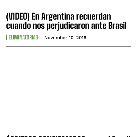
CONTACT
CONTACT
(VIDEO) En Argentina recuerdan
PRIVACY POLICY
PRIVACY POLICY
cuando nos perjudicaron ante Brasil
NEWSLETTER
NEWSLETTER
ELIMINATORIAS
November 10, 2016