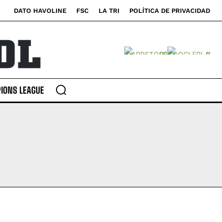
DATO HAVOLINE
FSC
LA TRI
POLÍTICA DE PRIVACIDAD
cará fue detenido
cará fue detenido
 gradas del
 gradas del
IONS LEAGUE