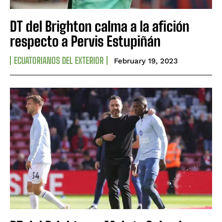
CONTACT
CONTACT
PRIVACY POLICY
PRIVACY POLICY
DT del Brighton calma a la afición
respecto a Pervis Estupiñán
NEWSLETTER
NEWSLETTER
ECUATORIANOS DEL EXTERIOR
February 19, 2023