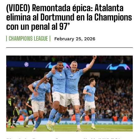
(VIDEO) Remontada épica: Atalanta
elimina al Dortmund en la Champions
con un penal al 97’
CHAMPIONS LEAGUE
February 25, 2026