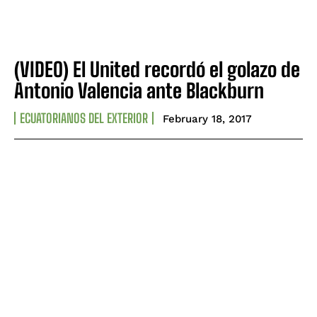
Company
Company
ABOUT
ABOUT
CONTACT
CONTACT
(VIDEO) El United recordó el golazo de
PRIVACY POLICY
PRIVACY POLICY
Antonio Valencia ante Blackburn
NEWSLETTER
NEWSLETTER
ECUATORIANOS DEL EXTERIOR
February 18, 2017