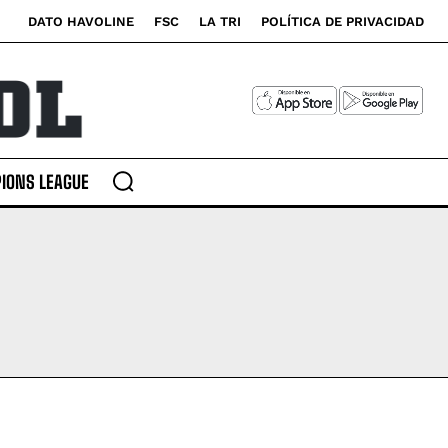
DATO HAVOLINE
FSC
LA TRI
POLÍTICA DE PRIVACIDAD
o Suárez: “Jaime Iván
o Suárez: “Jaime Iván
o”
o”
IONS LEAGUE