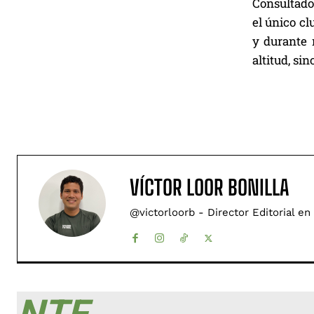
Consultado 
el único cl
y durante 
altitud, sin
VÍCTOR LOOR BONILLA
@victorloorb - Director Editorial en
NTF