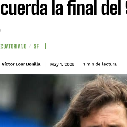
ecuerda la final del
C
ECUATORIANO
SF
de lectura
Víctor Loor Bonilla
1
min
May 1, 2025