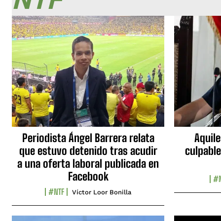
Periodista Ángel Barrera relata
Aquile
que estuvo detenido tras acudir
culpable
a una oferta laboral publicada en
Facebook
#N
#NTF
Víctor Loor Bonilla