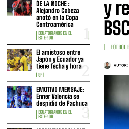
y r
DE LA NOCHE :
Alejandro Cabeza
anotó en la Copa
BS
Centroamérica
ECUATORIANOS EN EL
EXTERIOR
FÚTBOL 
El amistoso entre
Japón y Ecuador ya
tiene fecha y hora
AUTOR:
SF
EMOTIVO MENSAJE:
Enner Valencia se
despidió de Pachuca
ECUATORIANOS EN EL
EXTERIOR