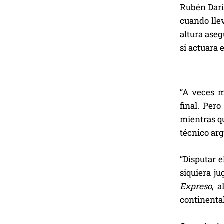
Rubén Darío
cuando llev
altura aseg
si actuara 
“A veces m
final. Per
mientras qu
técnico ar
“Disputar e
siquiera ju
Expreso
, 
continental