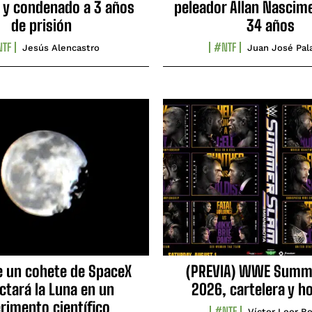
 y condenado a 3 años
peleador Allan Nascime
de prisión
34 años
TF
#NTF
Jesús Alencastro
Juan José Pal
e un cohete de SpaceX
(PREVIA) WWE Summ
ctará la Luna en un
2026, cartelera y h
rimento científico
#NTF
Víctor Loor Bo