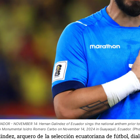
DOR - NOVEMBER 14: Hernan Galindez of Ecuador sings the national anthem prior to
io Monumental Isidro Romero Carbo on November 14, 2024 in Guayaquil, Ecuador. (Ph
índez, arquero de la selección ecuatoriana de fútbol, di