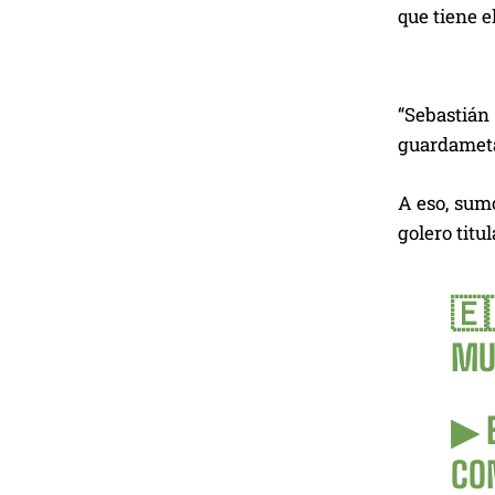
que tiene 
“Sebastián 
guardameta
A eso, sumó
golero titu
🇪
MU
▶ 
CON