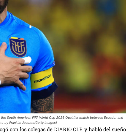
 the South American FIFA World Cup 2026 Qualifier match between Ecuador and
oto by Franklin Jacome/Getty Images)
alogó con los colegas de DIARIO OLÉ y habló del sueño