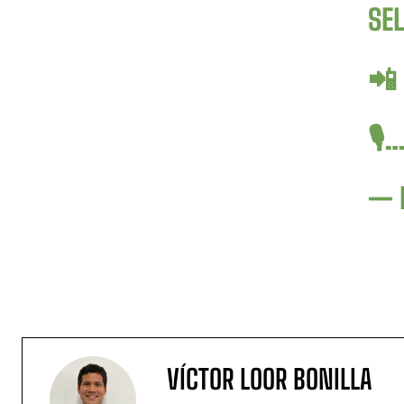
SE
📲
🎙
— 
VÍCTOR LOOR BONILLA