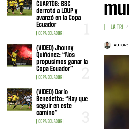
mu
CUARTOS: BSC
derrotó a LDUP y
avanzó en la Copa
Ecuador
LA TRI
COPA ECUADOR
AUTOR:
(VIDEO) Jhonny
Quiñónez: “Nos
propusimos ganar la
Copa Ecuador”
COPA ECUADOR
(VIDEO) Darío
Benedetto: “Hay que
seguir en este
camino”
COPA ECUADOR