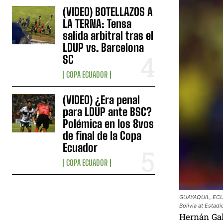
(VIDEO) BOTELLAZOS A
LA TERNA: Tensa
salida arbitral tras el
LDUP vs. Barcelona
SC
COPA ECUADOR
(VIDEO) ¿Era penal
para LDUP ante BSC?
Polémica en los 8vos
de final de la Copa
Ecuador
COPA ECUADOR
GUAYAQUIL, ECUA
Bolivia at Estad
Hernán Gal