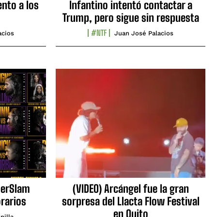
nto a los
Infantino intentó contactar a
Trump, pero sigue sin respuesta
#NTF
acios
Juan José Palacios
erSlam
(VIDEO) Arcángel fue la gran
orarios
sorpresa del Llacta Flow Festival
en Quito
nilla