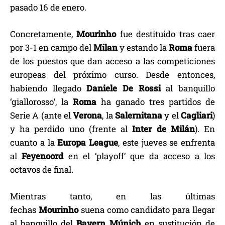
pasado 16 de enero.
Concretamente,
Mourinho
fue destituido tras caer
por 3-1 en campo del
Milan
y estando la
Roma
fuera
de los puestos que dan acceso a las competiciones
europeas del próximo curso. Desde entonces,
habiendo llegado
Daniele De Rossi
al banquillo
‘giallorosso’, la
Roma
ha ganado tres partidos de
Serie A (ante el
Verona
, la
Salernitana
y el
Cagliari
)
y ha perdido uno (frente al
Inter de Milán
). En
cuanto a la
Europa League
, este jueves se enfrenta
al
Feyenoord
en el ‘playoff’ que da acceso a los
octavos de final.
Mientras tanto, en las últimas
fechas
Mourinho
suena como candidato para llegar
al banquillo del
Bayern Múnich
en sustitución de