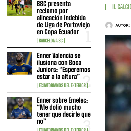
BSC presenta
IL CALCI
reclamo por
alineación indebida
de Liga de Portoviejo
AUTOR:
en Copa Ecuador
BARCELONA SC
Enner Valencia se
ilusiona con Boca
Juniors: “Esperemos
estar a la altura”
ECUATORIANOS DEL EXTERIOR
Enner sobre Emelec:
“Me dolió mucho
tener que decirle que
no”
ECUATORIANOS DEL EXTERIOR