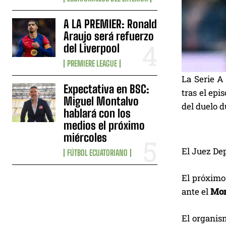
A LA PREMIER: Ronald
Araujo será refuerzo
del Liverpool
PREMIERE LEAGUE
La Serie A
Expectativa en BSC:
tras el epi
Miguel Montalvo
del duelo 
hablará con los
medios el próximo
miércoles
El Juez Dep
FÚTBOL ECUATORIANO
El próximo
ante el
Mo
El organism