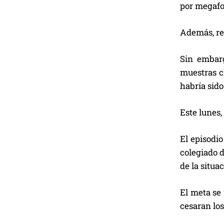
por megafon
Además, res
Sin embarg
muestras c
habría sido
Este lunes,
El episodi
colegiado d
de la situac
El meta se 
cesaran los