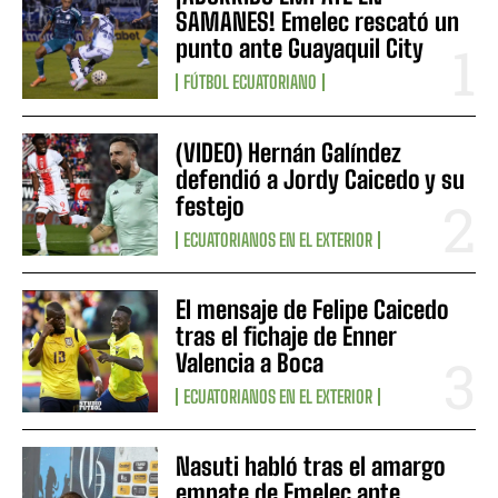
SAMANES! Emelec rescató un
punto ante Guayaquil City
FÚTBOL ECUATORIANO
(VIDEO) Hernán Galíndez
defendió a Jordy Caicedo y su
festejo
ECUATORIANOS EN EL EXTERIOR
El mensaje de Felipe Caicedo
tras el fichaje de Enner
Valencia a Boca
ECUATORIANOS EN EL EXTERIOR
Nasuti habló tras el amargo
empate de Emelec ante