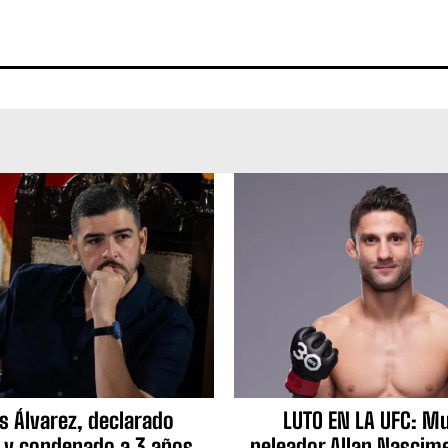
s Álvarez, declarado
LUTO EN LA UFC: Mu
 y condenado a 3 años
peleador Allan Nascime