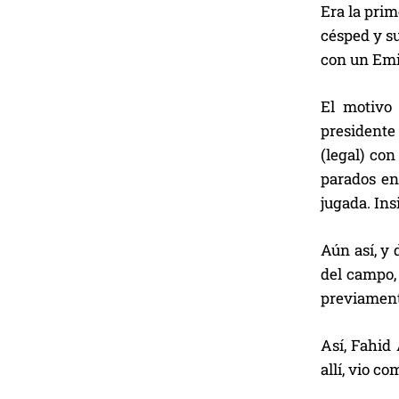
Era la prim
césped y su
con un Emir
El motivo
presidente 
(legal) con
parados en 
jugada. Insi
Aún así, y 
del campo, 
previamente
Así, Fahid
allí, vio c