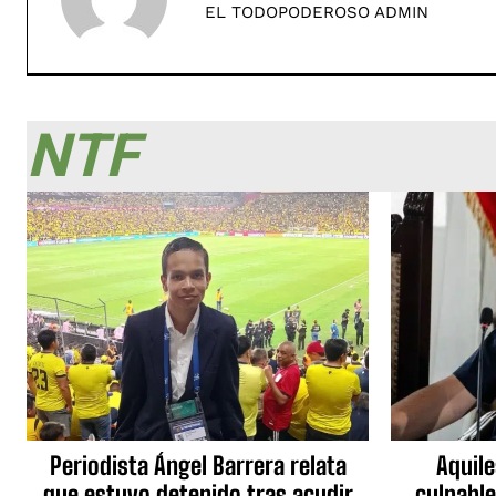
EL TODOPODEROSO ADMIN
NTF
Periodista Ángel Barrera relata
Aquile
que estuvo detenido tras acudir
culpable