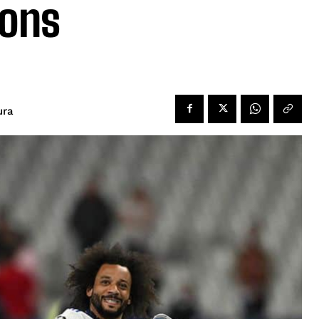
ons
ura