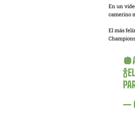
En un vide
camerino mi
El más feli
Champions 
🪩A
🍾E
PA
— 