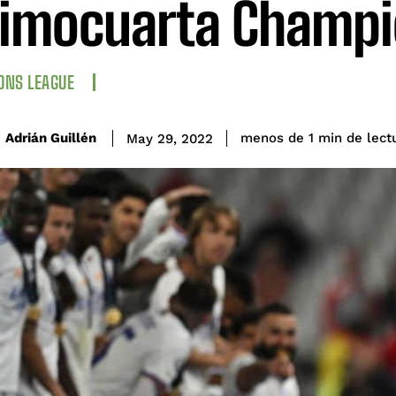
imocuarta Champi
ONS LEAGUE
de lect
Adrián Guillén
menos de 1
min
May 29, 2022