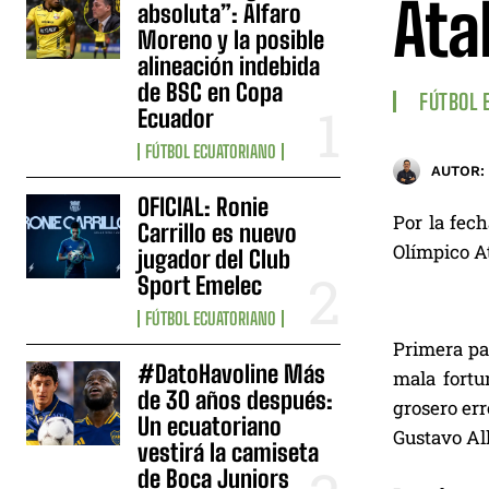
Ata
absoluta”: Alfaro
Moreno y la posible
alineación indebida
de BSC en Copa
FÚTBOL 
Ecuador
FÚTBOL ECUATORIANO
AUTOR:
OFICIAL: Ronie
Por la fec
Carrillo es nuevo
Olímpico At
jugador del Club
Sport Emelec
FÚTBOL ECUATORIANO
Primera pa
#DatoHavoline Más
mala fortu
de 30 años después:
grosero err
Un ecuatoriano
Gustavo All
vestirá la camiseta
de Boca Juniors