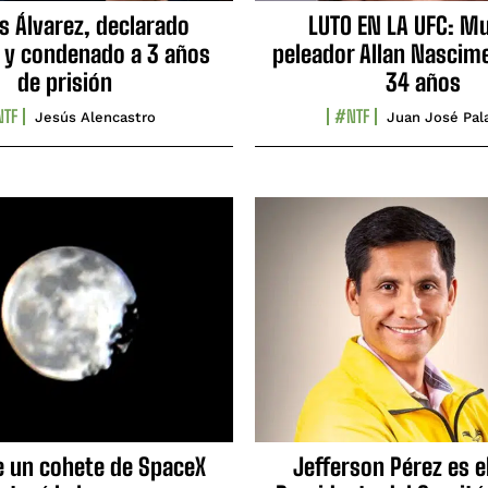
s Álvarez, declarado
LUTO EN LA UFC: Mu
 y condenado a 3 años
peleador Allan Nascime
de prisión
34 años
TF
#NTF
Jesús Alencastro
Juan José Pal
e un cohete de SpaceX
Jefferson Pérez es e