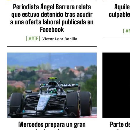
Periodista Ángel Barrera relata
Aquile
que estuvo detenido tras acudir
culpable
a una oferta laboral publicada en
Facebook
#N
#NTF
Víctor Loor Bonilla
Mercedes prepara un gran
Parte d