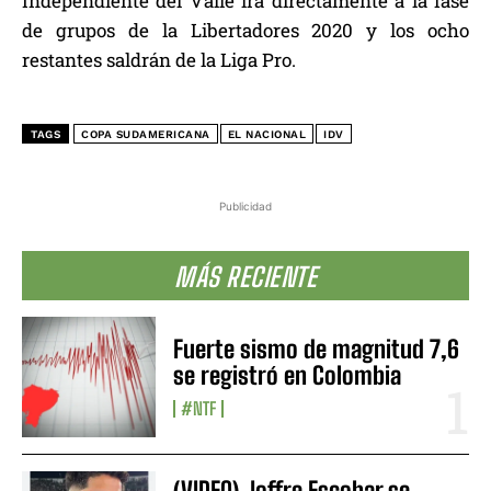
Independiente del Valle irá directamente a la fase
de grupos de la Libertadores 2020 y los ocho
restantes saldrán de la Liga Pro.
TAGS
COPA SUDAMERICANA
EL NACIONAL
IDV
Publicidad
MÁS RECIENTE
Fuerte sismo de magnitud 7,6
se registró en Colombia
#NTF
(VIDEO) Joffre Escobar se