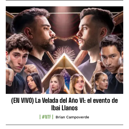
(EN VIVO) La Velada del Año VI: el evento de
Ibai Llanos
#NTF
Brian Campoverde