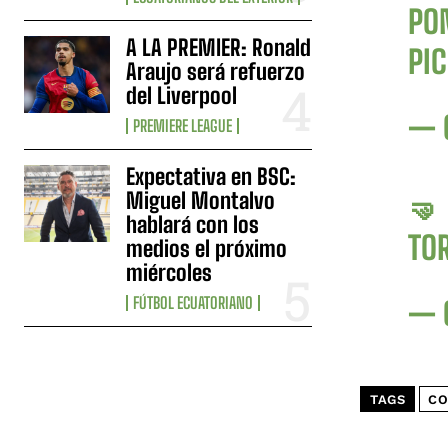
PO
A LA PREMIER: Ronald
PI
Araujo será refuerzo
del Liverpool
— 
PREMIERE LEAGUE
Expectativa en BSC:
Miguel Montalvo
🤜
hablará con los
TO
medios el próximo
miércoles
FÚTBOL ECUATORIANO
— 
TAGS
CO