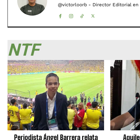
@victorloorb - Director Editorial en
NTF
Periodista Ángel Barrera relata
Aquile