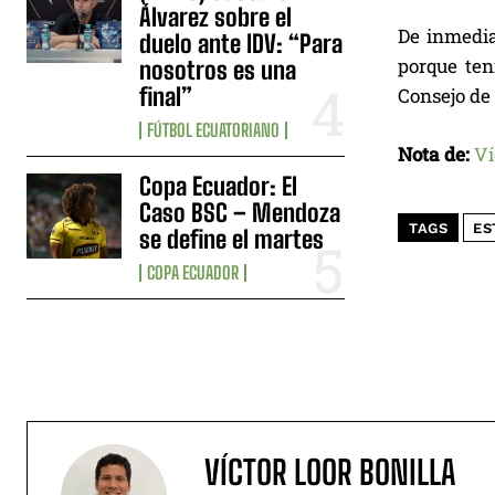
Álvarez sobre el
De inmedia
duelo ante IDV: “Para
porque ten
nosotros es una
final”
Consejo de 
FÚTBOL ECUATORIANO
Nota de:
Ví
Copa Ecuador: El
Caso BSC – Mendoza
TAGS
ES
se define el martes
COPA ECUADOR
VÍCTOR LOOR BONILLA