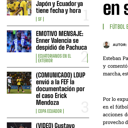
en 
Japón y Ecuador ya
tiene fecha y hora
SF
FÚTBOL 
EMOTIVO MENSAJE:
Enner Valencia se
AUTOR:
despidió de Pachuca
ECUATORIANOS EN EL
Esteban Pa
EXTERIOR
y comentó 
marcha, est
(COMUNICADO) LDUP
envió a la FEF la
documentación por
el caso Erick
Por lo expu
Mendoza
en el fútbo
COPA ECUADOR
acciones d
provecho de
(VIDEO) Gustavo