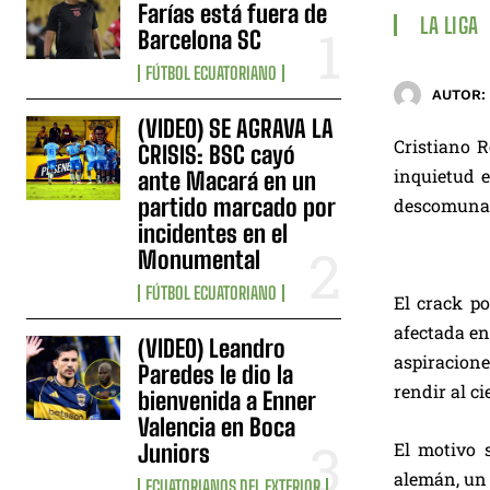
Farías está fuera de
LA LIGA
Barcelona SC
FÚTBOL ECUATORIANO
AUTOR:
(VIDEO) SE AGRAVA LA
Cristiano 
CRISIS: BSC cayó
inquietud e
ante Macará en un
partido marcado por
descomunale
incidentes en el
Monumental
FÚTBOL ECUATORIANO
El crack po
afectada en
(VIDEO) Leandro
aspiracione
Paredes le dio la
rendir al ci
bienvenida a Enner
Valencia en Boca
El motivo 
Juniors
alemán, un 
ECUATORIANOS DEL EXTERIOR