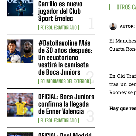
Carrillo es nuevo
OTROS 
jugador del Club
Sport Emelec
AUTOR:
FÚTBOL ECUATORIANO
El Manchest
#DatoHavoline Más
Cuarta Rond
de 30 años después:
Un ecuatoriano
vestirá la camiseta
de Boca Juniors
En Old Traf
ECUATORIANOS DEL EXTERIOR
tras un ce
Rooney se p
OFICIAL: Boca Juniors
confirma la llegada
Hay que res
de Enner Valencia
FÚTBOL ECUATORIANO
OFICIAL: Real Madrid