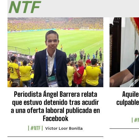
NTF
Periodista Ángel Barrera relata
Aquile
que estuvo detenido tras acudir
culpable
a una oferta laboral publicada en
Facebook
#N
#NTF
Víctor Loor Bonilla