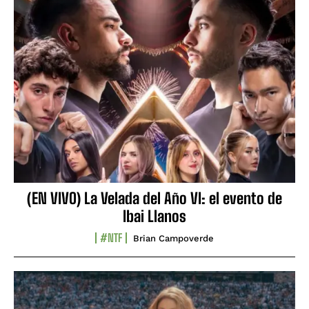
(EN VIVO) La Velada del Año VI: el evento de
Ibai Llanos
#NTF
Brian Campoverde